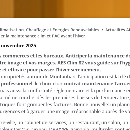
Climatisation, Chauffage et Énergies Renouvelables
Actualités A
 la maintenance clim et PAC avant l’hiver
 novembre 2025
es commerces et les bureaux. Anticiper la maintenance d
votre image et vos marges. AES Clim 82 vous guide sur l’hy
et efficace pour passer l’hiver sereinement.
propriétés autour de Montauban, l’anticipation est la clé d
 professionnel
, le choix d’un
contrat maintenance Tarn-e
mais aussi la conformité réglementaire et la performance 
la même courbe: dès les premières baisses de température, l
ectriques font grimper les factures. Bonne nouvelle: un pla
s urgences et à garder une image irréprochable auprès de vos
ville, un cabinet de services, un restaurant, un salon, un 
aleur (air/air, air/eau, DRV/VRF, gainable, multisplit) sont v