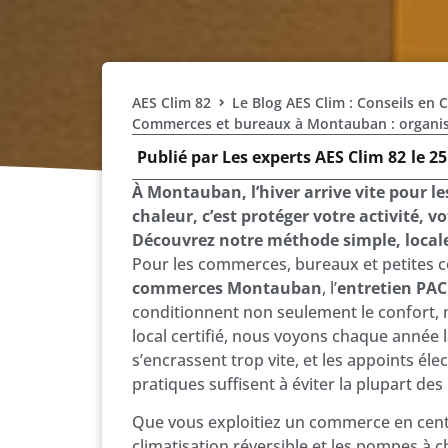
AES Clim 82
Le Blog AES Clim : Conseils en 
Commerces et bureaux à Montauban : organiser
Publié par
Les experts AES Clim 82
le
25
À Montauban, l’hiver arrive vite pour l
chaleur, c’est protéger votre activité, 
Découvrez notre méthode simple, locale 
Pour les commerces, bureaux et petites co
commerces Montauban
, l’
entretien PAC
conditionnent non seulement le confort, 
local certifié, nous voyons chaque année 
s’encrassent trop vite, et les appoints él
pratiques suffisent à éviter la plupart de
Que vous exploitiez un commerce en centre-
climatisation réversible et les pompes à ch