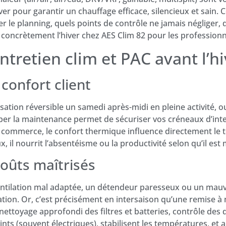
ver pour garantir un chauffage efficace, silencieux et sain. 
 le planning, quels points de contrôle ne jamais négliger, q
 concrètement l’hiver chez AES Clim 82 pour les profession
entretien clim et PAC avant l’
 confort client
sation réversible un samedi après-midi en pleine activité, o
ciper la maintenance permet de sécuriser vos créneaux d’inter
u commerce, le confort thermique influence directement le 
 il nourrit l’absentéisme ou la productivité selon qu’il est 
coûts maîtrisés
entilation mal adaptée, un détendeur paresseux ou un mauv
ion. Or, c’est précisément en intersaison qu’une remise à n
 nettoyage approfondi des filtres et batteries, contrôle des 
ts (souvent électriques), stabilisent les températures, et a