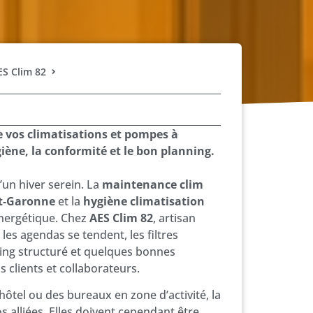
ES Clim 82
e vos climatisations et pompes à
giène, la conformité et le bon planning.
’un hiver serein. La
maintenance clim
t-Garonne
et la
hygiène climatisation
énergétique. Chez
AES Clim 82
, artisan
es agendas se tendent, les filtres
nning structuré et quelques bonnes
 clients et collaborateurs.
hôtel ou des bureaux en zone d’activité, la
os alliées. Elles doivent cependant être