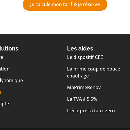
Je calcule mon tarif & je réserve
lutions
Les aides
ge
Le dispositif CEE
ation
La prime coup de pouce
chauffage
dynamique
MaPrimeRenov’
n
La TVA à 5,5%
mpte
L’éco-prêt à taux zéro