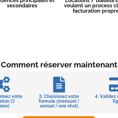
idences principales et
Locations / bailleurs
secondaires
veulent un process cla
facturation propr
Comment réserver maintenant
onnez votre
3. Choisissez votre
4. Validez 
ation (2
formule (mensuel /
li
tes)
annuel / one shot)