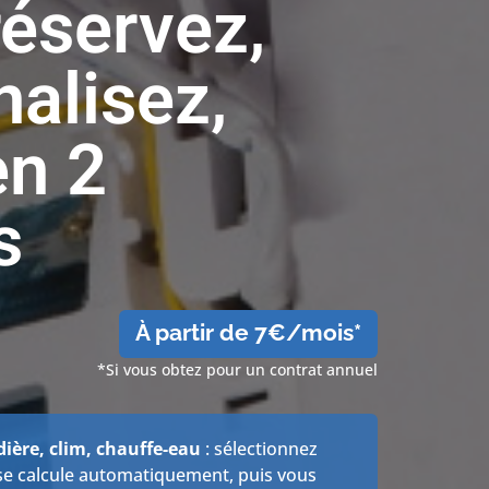
 réservez,
alisez,
en 2
s
À partir de 7€/mois*
*Si vous obtez pour un contrat annuel
ère, clim, chauffe-eau
: sélectionnez
if se calcule automatiquement, puis vous