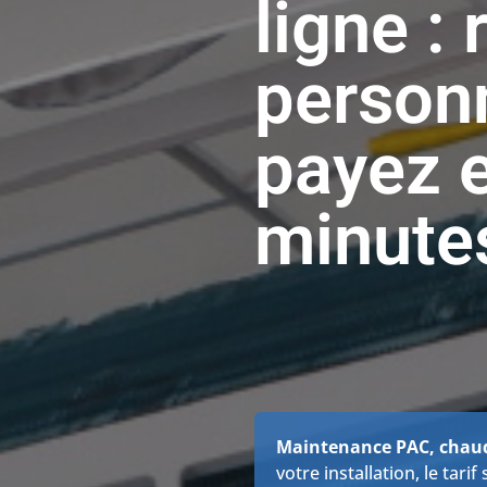
ligne :
personn
payez 
minute
Maintenance PAC, chaudi
votre installation, le tar