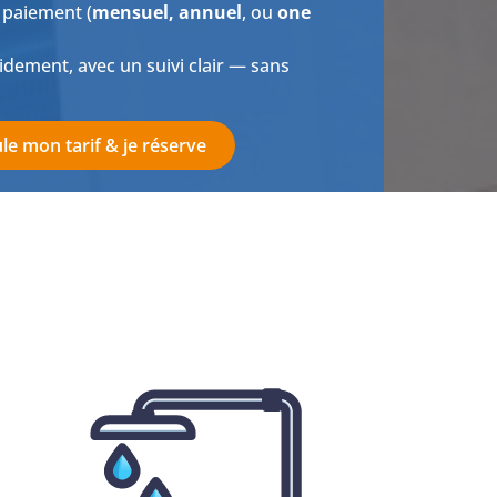
 paiement (
mensuel, annuel
, ou
one
idement, avec un suivi clair — sans
ule mon tarif & je réserve