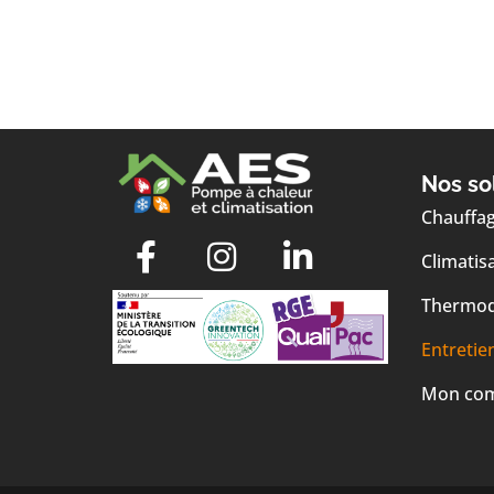
Nos so
Chauffa
Climatis
Thermo
Entretie
Mon co