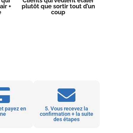
 qui
Clients qui veulent étaler
ir +
plutôt que sortir tout d’un
e
coup
et payez en
5. Vous recevez la
gne
confirmation + la suite
des étapes