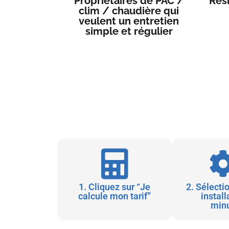
Propriétaires de PAC /
Rés
clim / chaudière qui
veulent un entretien
simple et régulier
1. Cliquez sur “Je
2. Sélecti
calcule mon tarif”
install
minu