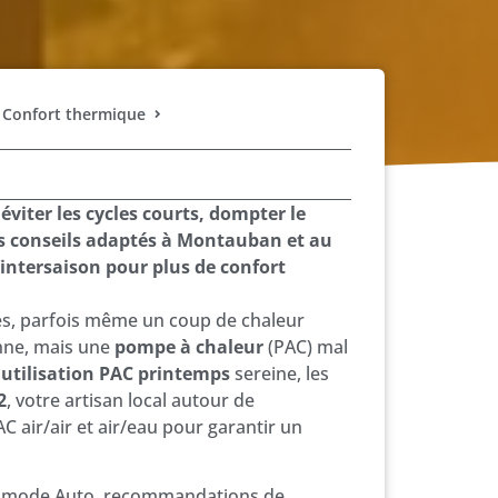
 Confort thermique
viter les cycles courts, dompter le
es conseils adaptés à Montauban et au
intersaison pour plus de confort
ces, parfois même un coup de chaleur
onne, mais une
pompe à chaleur
(PAC) mal
e
utilisation PAC printemps
sereine, les
2
, votre artisan local autour de
C air/air et air/eau pour garantir un
 du mode Auto, recommandations de