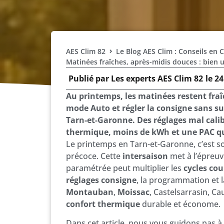
AES Clim 82
Le Blog AES Clim : Conseils en 
Matinées fraîches, après-midis douces : bien 
Publié par
Les experts AES Clim 82
le
24
Au printemps, les matinées restent fraî
mode Auto et régler la consigne sans s
Tarn-et-Garonne. Des réglages mal calib
thermique, moins de kWh et une PAC qu
Le printemps en Tarn-et-Garonne, c’est s
précoce. Cette
intersaison
met à l’épreuv
paramétrée peut multiplier les
cycles cou
réglages consigne
, la programmation et 
Montauban
,
Moissac
, Castelsarrasin, C
confort thermique
durable et économe.
Dans cet article, nous vous guidons pas 