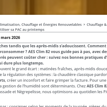
Climatisation, Chauffage et Énergies Renouvelables
Chauffage &
utiliser sa PAC au printemps
 mars 2026
ches tandis que les après-midis s’adoucissent. Comment é
urconsommer ? AES Clim 82 vous guide pas à pas, avec d
rés peuvent coûter cher : suivez nos bonnes pratiques d’
i dure plus longtemps.
ouvent le grand écart : matinées fraîches, après-midis dou
e la régulation des systèmes : la chaudière classique pard
rts
, créer un inconfort et faire grimper la facture. Pour un
la gestion de l’humidité sont déterminants. Chez
AES Clim 8
aussade et Nègrepelisse, nous optimisons au quotidien les PA
à pas : consignes selon les moments de la journée, pièges