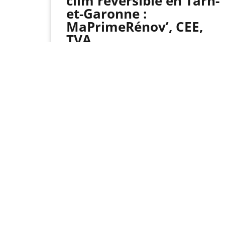
clim réversible en Tarn-
et-Garonne :
MaPrimeRénov’, CEE,
TVA
Énergies renouvelables
Lire l'article
Nos so
Chauffa
Climatis