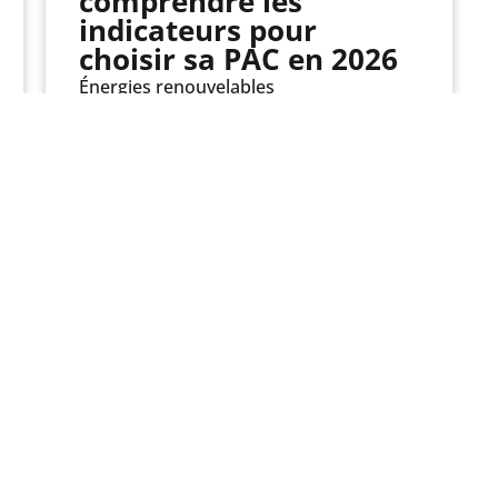
comprendre les
indicateurs pour
choisir sa PAC en 2026
Énergies renouvelables
Lire l'article
lutions
Les aides
ge
Le dispositif CEE
ation
La prime coup de pouce