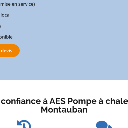
mise en service)
local
e
onible
 devis
 confiance à AES Pompe à chaleu
Montauban