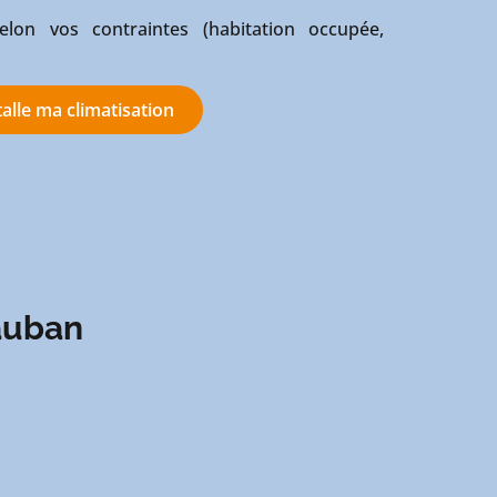
 selon vos contraintes (habitation occupée,
stalle ma climatisation
tauban