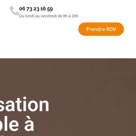
06 73 23 16 59
Du lundi au vendredi de 8h à 20h
Prendre RDV
sation
ble à